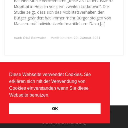
hat eine Studie veröffentlicht: „Krise als Dauerzustand?
Mobilität in Hessen vor dem zweiten Lockdown“. Die
Studie zeigt, dass sich das Mobilitätsverhalten der
Bürger geändert hat. Immer mehr Bürger steigen von
Massen- auf Individualverkehrsmittel um. Dazu […]
nach
Olaf Schwaier
Veröffentlicht
20. Januar 2021
Diese Webseite verwendet Cookies. Sie
erklären sich mit der Verwendung von
Cookies einverstanden wenn Sie diese
Webseite benutzen.
OK
© 2026
Klaus Gagel
–
Alle Rechte vorbehalten
Impressum
Datenschutzerklärung