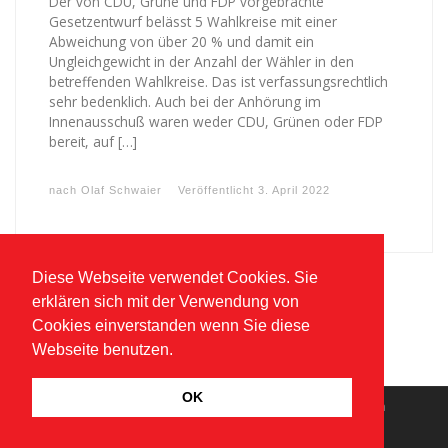
Der von CDU, Grüne und FDP vorgebrachte
Gesetzentwurf belässt 5 Wahlkreise mit einer
Abweichung von über 20 % und damit ein
Ungleichgewicht in der Anzahl der Wähler in den
betreffenden Wahlkreise. Das ist verfassungsrechtlich
sehr bedenklich. Auch bei der Anhörung im
Innenausschuß waren weder CDU, Grünen oder FDP
bereit, auf […]
nach
Olaf Schwaier
Veröffentlicht
3. April 2022
Diese Webseite verwendet Cookies. Sie
erklären sich mit der Verwendung von
Cookies einverstanden wenn Sie diese
Webseite benutzen.
OK
© 2026
Klaus Gagel
–
Alle Rechte vorbehalten
Impressum
Datenschutzerklärung